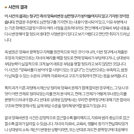
사건의 결과
이 사건의 결과는 청구인 측의 양육비변경 심판청구가 받아들여지지 않고 기각된 것이었
습니다.
판결문 주문에도 심판청구를 기각한다는 내용이 명시되어 있고, 이유 부분에서
는 기존 화해권고결정 이후의 여러 사정을 검토하더라도 현 단계에서 양육비 부담 내용을
다시 변경해야 할 정도의 중대한 사정변경이 있다고 보기 어렵다고 판단한 취지가 드러납
니다.
즉 법원은 양육비 증액청구 자체를 원천적으로 막은 것이 아니라, 이번 청구에서 제출된
주장과 자료만으로는 자녀의 복리를 해할 정도로 현재 양육비가 부당하다거나, 상대방의
부담능력이 실질적으로 크게 늘어 새로운 부담을 명할 정도라고 보지 않았던 것입니다.
이 사건은 “양육비를 더 받아야 할 사정이 있는 것 같다”는 인상만으로는 부족하고, 법원
이 납득할 수 있는 수준의 구체적 자료와 비교 구조가 갖춰져야 한다는 점을 보여줍니다.
특히 과거 이혼 과정에서 재산상 정리와 양육비 문제가 함께 합의된 경우에는, 그 당시 무
엇이 어떤 전제로 정리되었는지를 먼저 분석하고, 현재 그 전제가 어떻게 무너졌는지를
분명히 드러내야 합니다. 반대로 상대방 입장에서는 무리한 증액청구에 대해 기존 합의의
구조와 현재 경제사정, 실제 부담 수준을 정리해 방어할 필요가 있습니다.
결국 양육비변경 사건은 감정적으로 접근할수록 불리해지고, 자료와 법리 중심으로 접근
할수록 결과가 달라질 수 있습니다. 자녀의 치료비, 교육비, 생활비 증가가 현실화되었거
나 상대방의 소득·재산이 변동된 상황이라면, 또는 반대로 과도한 증액청구에 대응해야