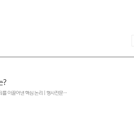
는?
영 혐의, 결국 무죄를 이끌어낸 핵심 논리 | 형사전문…