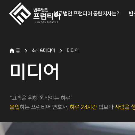
법무법인 프런티어 동탄지사는?
변
홈
소식&미디어
미디어
미디어
“고객을 위해 움직이는 하루”
몰입
하는 프런티어 변호사,
하루 24시간
법보다
사람을 